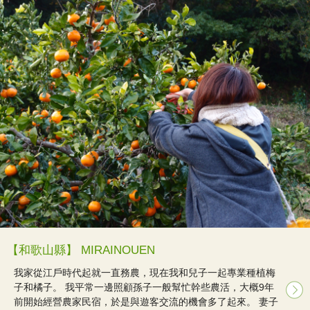
【和歌山縣】 MIRAINOUEN
我家從江戶時代起就一直務農，現在我和兒子一起專業種植梅
子和橘子。 我平常一邊照顧孫子一般幫忙幹些農活，大概9年
前開始經營農家民宿，於是與遊客交流的機會多了起來。 妻子