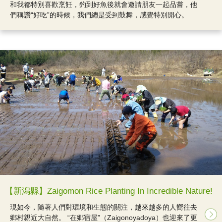
和我都特別喜歡烹飪，釣到好魚後就會邀請朋友一起品嘗，他
們稱讚“好吃”的時候，我們總是受到鼓舞，感覺特別開心。
【新潟縣】Zaigomon Rice Planting In Incredible Nature!
現如今，隨著人們對環境和生態的關注，越來越多的人嚮往去
鄉村親近大自然。 “在鄉宿屋”（Zaigonoyadoya）也迎來了更