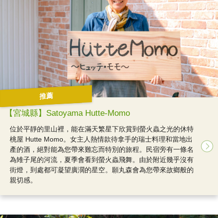
推薦
【宮城縣】Satoyama Hutte-Momo
位於平靜的里山裡，能在滿天繁星下欣賞到螢火蟲之光的休特
桃屋 Hutte Momo。女主人熱情款待拿手的瑞士料理和當地出
產的酒，絕對能為您帶來難忘而特別的旅程。民宿旁有一條名
為雉子尾的河流，夏季會看到螢火蟲飛舞。由於附近幾乎沒有
街燈，到處都可凝望廣濶的星空。願丸森會為您帶來故鄉般的
親切感。