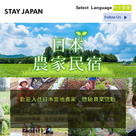
日本農業體驗之旅-日本農家民宿｜STAY JAPAN
Select Language
Follow Us
歡迎入住日本當地農家，體驗農業活動
相信一定有那未曾體會過的感動在等著你！ 置身被大自
然圍繞的農園，親手採摘鮮甜蔬果，食得健康之餘又放心