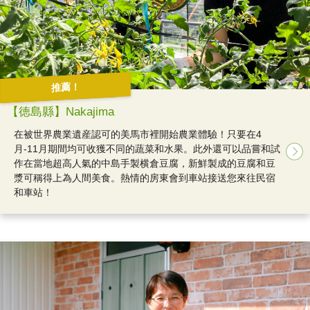
推薦！
【徳島縣】Nakajima
在被世界農業遺産認可的美馬市裡開始農業體驗！只要在4
月-11月期間均可收獲不同的蔬菜和水果。此外還可以品嘗和試
作在當地超高人氣的中島手製横倉豆腐，新鮮製成的豆腐和豆
漿可稱得上為人間美食。熱情的房東會到車站接送您來往民宿
和車站！